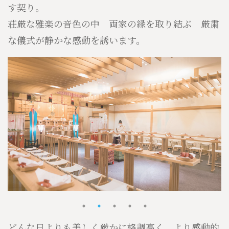
す契り。
荘厳な雅楽の音色の中 両家の縁を取り結ぶ 厳粛
な儀式が静かな感動を誘います。
1
2
3
4
5
どんな日よりも美しく厳かに格調高く、より感動的