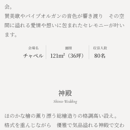
会。
賛美歌やパイプオルガンの音色が響き渡り その空
間に溢れる愛情や想いに包まれたセレモニーが叶い
ます。
会場名
面積
収容人数
チャペル
121m²（36坪）
80名
神殿
ほのかな檜の薫り漂う総檜造りの格調高い設え。
格式を重んじながら 優雅で気品溢れる神殿で交わ