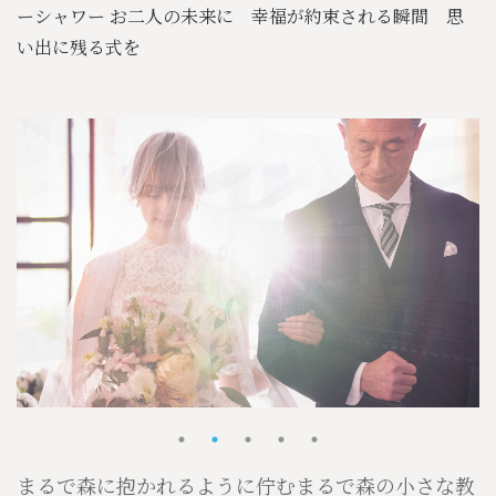
ーシャワー
お二人の未来に 幸福が約束される瞬間 思
い出に残る式を
1
2
3
4
5
まるで森に抱かれるように佇むまるで森の小さな教