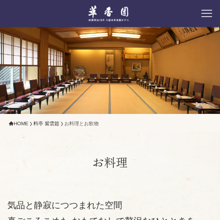
HOME
料亭 紫雲筵
お料理とお飲物
お料理
気品と静寂につつまれた空間