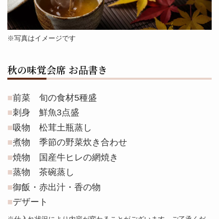
※写真はイメージです
秋の味覚会席 お品書き
前菜 旬の食材5種盛
刺身 鮮魚3点盛
吸物 松茸土瓶蒸し
煮物 季節の野菜炊き合わせ
焼物 国産牛ヒレの網焼き
蒸物 茶碗蒸し
御飯・赤出汁・香の物
デザート
※仕入れ状況により内容が変わることがございます。ご了承くだ