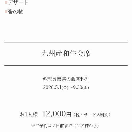
デザート
⾹の物
九州産和牛会席
料理長厳選の会席料理
2026.5.1
〜9.30
(金)
(水)
12,000
お1人様
円
（税・サービス料別）
※ご予約は７⽇前まで（２名様から）