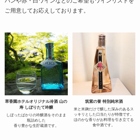
パンや赤・白ワインなどのご希望もワインリストを
ご用意してお応えしております。
萃香園ホテルオリジナル冷酒 山の
筑紫の誉 特別純米酒
寿 しぼりたて吟醸
米と米麹だけで醸した深みのあるス
ッキリとした口当たりが特徴です。
しぼったばかりの吟醸酒をそのまま
ほのかな香りがお料理を引き立てる
瓶詰めした
食中酒です。
香り豊かな生貯蔵酒です。