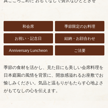
真ごころこめた おもてなしで贅沢なひとときを
和会席
季節限定のお料理
お祝い・記念日
結納・お顔合わせ
Anniversary Luncheon
ご法要
季節の食材を活かし、見た目にも美しい会席料理を
日本庭園の風情を背景に、開放感溢れるお座敷でお
愉しみください。気品と温もりがもたらす心地よさ
がもてなしの心を伝えます。