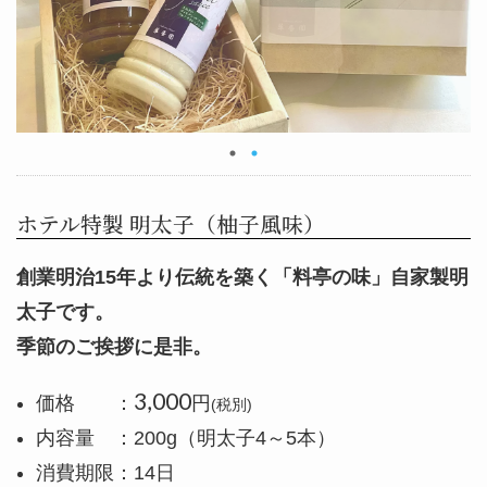
ホテル特製 明太子（柚子風味）
創業明治15年より伝統を築く「料亭の味」自家製明
太子です。
季節のご挨拶に是非。
3,000
価格 ：
円
(税別)
内容量 ：200g（明太子4～5本）
消費期限：14日